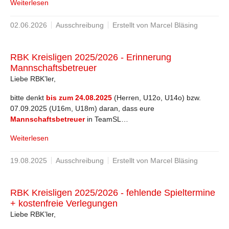
Weiterlesen
02.06.2026
Ausschreibung
Erstellt von Marcel Bläsing
RBK Kreisligen 2025/2026 - Erinnerung
Mannschaftsbetreuer
Liebe RBK’ler,
bitte denkt
bis zum 24.08.2025
(Herren, U12o, U14o) bzw.
07.09.2025 (U16m, U18m) daran, dass eure
Mannschaftsbetreuer
in TeamSL…
Weiterlesen
19.08.2025
Ausschreibung
Erstellt von Marcel Bläsing
RBK Kreisligen 2025/2026 - fehlende Spieltermine
+ kostenfreie Verlegungen
Liebe RBK’ler,