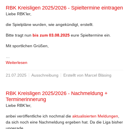
RBK Kreisligen 2025/2026 - Spieltermine eintragen
Liebe RBK’ler,
die Spielpläne wurden, wie angekündigt, erstellt.
Bitte tragt nun
bis zum 03.08.2025
eure Spieltermine ein.
Mit sportlichen Grüßen,
…
Weiterlesen
21.07.2025
Ausschreibung
Erstellt von Marcel Bläsing
RBK Kreisligen 2025/2026 - Nachmeldung +
Terminerinnerung
Liebe RBK’ler,
anbei veröffentliche ich nochmal die
aktualisierten Meldungen
,
da sich noch eine Nachmeldung ergeben hat. Da die Liga bisher
ungerade…