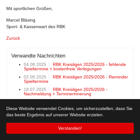
Mit sportlichen Grüßen,
Marcel Bläsing
Sport- & Kassenwart des RBK
Zurück
Verwandte Nachrichten
04.08.2025
RBK Kreisligen 2025/2026 - fehlende
Spieltermine + kostenfreie Verlegungen
02.08.2025
RBK Kreisligen 2025/2026 - Reminder
Spieltermine
18.07.2025
RBK Kreisligen 2025/2026 -
Nachmeldung + Terminerinnerung
Diese Website verwendet Cookies, um sicherzustellen, dass Sie
das beste Ergebnis auf unserer Website erzielen.
© 2026 Rheinisch-Bergischer Basketballkreis e.V.
Verstanden!