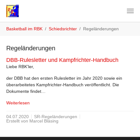
Zum Hauptinhalt springen
Sie sind hier:
Basketball im RBK
Schiedsrichter
Regeländerungen
Regeländerungen
DBB-Rulesletter und Kampfrichter-Handbuch
Liebe RBK'ler,
der DBB hat den ersten Rulesletter im Jahr 2020 sowie ein
überarbeitetes Kampfrichter-Handbuch veröffentlicht. Die
Dokumente findet…
Weiterlesen
04.07.2020
SR-Regeländerungen
Erstellt von Marcel Bläsing