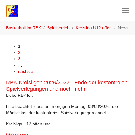
Zum Hauptinhalt springen
Sie sind hier:
Basketball im RBK
Spielbetrieb
Kreisliga U12 offen
News
1
2
3
…
nächste
RBK Kreisligen 2026/2027 - Ende der kostenfreien
Spielverlegungen und noch mehr
Liebe RBK’ler,
bitte beachtet, dass am morgigen Montag, 03/08/2026, die
Möglichkeit der kostenfreien Spielverlegungen endet.
Kreisliga U12 offen und…