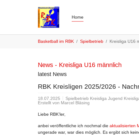
Home
Zum Hauptinhalt springen
Sie sind hier:
Basketball im RBK
Spielbetrieb
Kreisliga U16 
News - Kreisliga U16 männlich
latest News
RBK Kreisligen 2025/2026 - Nach
18.07.2025
Spielbetrieb Kreisliga Jugend Kreisli
Erstellt von
Marcel Bläsing
Liebe RBK’ler,
anbei veröffentliche ich nochmal die
aktualisierten
ungerade war, war dies möglich. Es ergibt sich ke