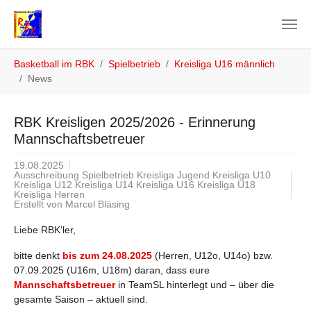
Zum Hauptinhalt springen
Sie sind hier:
Basketball im RBK
Spielbetrieb
Kreisliga U16 männlich
News
RBK Kreisligen 2025/2026 - Erinnerung
Mannschaftsbetreuer
19.08.2025
Ausschreibung Spielbetrieb Kreisliga Jugend Kreisliga U10
Kreisliga U12 Kreisliga U14 Kreisliga U16 Kreisliga U18
Kreisliga Herren
Erstellt von
Marcel Bläsing
Liebe RBK’ler,
bitte denkt
bis zum 24.08.2025
(Herren, U12o, U14o) bzw.
07.09.2025 (U16m, U18m) daran, dass eure
Mannschaftsbetreuer
in TeamSL hinterlegt und – über die
gesamte Saison – aktuell sind.